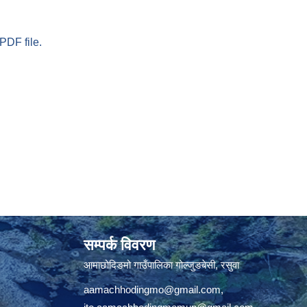
PDF file.
सम्पर्क विवरण
आमाछोदिङमो गाउँपालिका गोल्जुङबेसी, रसुवा
aamachhodingmo@gmail.com
,