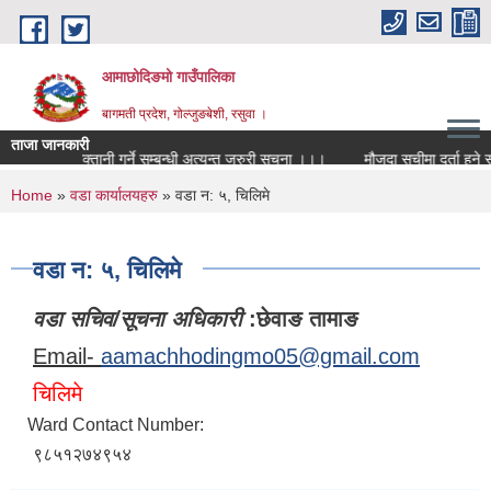
Skip to main content
आमाछोदिङमो गाउँपालिका
बागमती प्रदेश, गोल्जुङबेशी, रसुवा ।
ताजा जानकारी
कर भुक्तानी गर्ने सम्बन्धी अत्यन्त जरुरी सूचना ।।।
मौजुदा सूचीमा दर्ता हुने सम्
You are here
Home
»
वडा कार्यालयहरु
» वडा न: ५, चिलिमे
वडा न: ५, चिलिमे
वडा सचिव/सूचना अधिकारी
:छेवाङ तामाङ
Email-
aamachhodingmo05@gmail.com
चिलिमे
Ward Contact Number:
९८५१२७४९५४