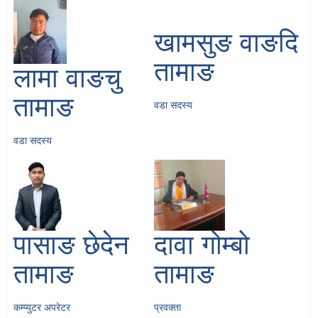
खामसुङ वाङदि
तामाङ
लामा वाङचु
तामाङ
वडा सदस्य
वडा सदस्य
पासाङ छेदेन
दावा गोम्बो
तामाङ
तामाङ
कम्प्युटर अपरेटर
प्रवक्ता